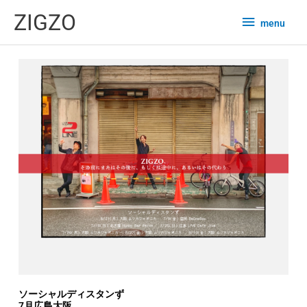
内
menu
ZIGZO
menu
容
を
ス
キ
ッ
プ
ソーシャルディスタンず
7月広島大阪