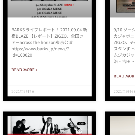
BARKS ライブレポート！ 2021.09.04 新
9/10 ソ
宿BLAZE 【レポート】ZIGZO、全国ツ
カジャポニ
アーacross the horizon東京公演
ZIGZO、
https://www.barks.jp/news/?
スタンず 〜
id=100020
ムジカジャ
治・吉田ト
READ MORE »
READ MORE
2021年9月7日
2021年9月6
TOUR