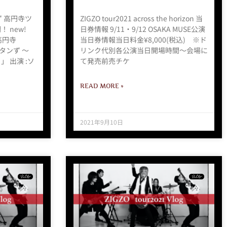
ず 高円寺ツ
ZIGZO tour2021 across the horizon 当
 new!
日券情報 9/11・9/12 OSAKA MUSE公演
高円寺
当日券情報当日料金¥8,000(税込) ※ド
スタンず 〜
リンク代別各公演当日開場時間～会場に
 出演 :ソ
て発売前売チケ
READ MORE »
2021年9月10日
VLOG
VLOG