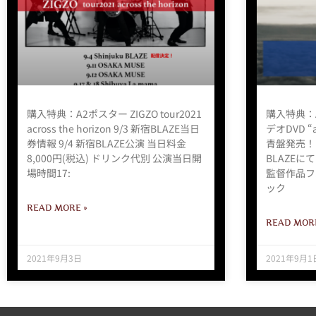
購入特典：A2ポスター ZIGZO tour2021
購入特典：
across the horizon 9/3 新宿BLAZE当日
デオDVD “a
券情報 9/4 新宿BLAZE公演 当日料金
青盤発売！ 
8,000円(税込) ドリンク代別 公演当日開
BLAZE
場時間17:
監督作品フ
ック
READ MORE »
READ MORE
2021年9月3日
2021年9月1