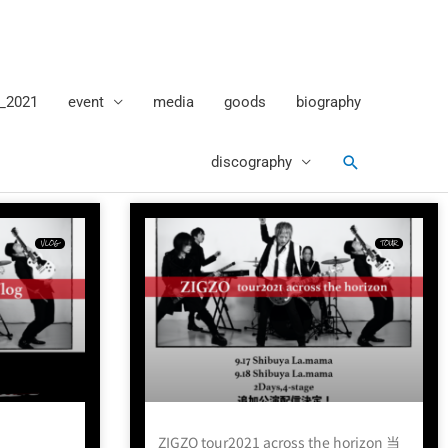
_2021
event
media
goods
biography
検
discography
索
VLOG
TOUR
ZIGZO tour2021 across the horizon 当