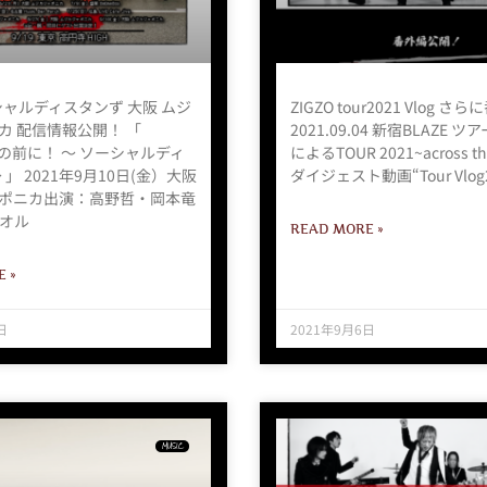
ーシャルディスタンず 大阪 ムジ
ZIGZO tour2021 Vlog さ
カ 配信情報公開！ 「
2021.09.04 新宿BLAZE 
その前に！ 〜 ソーシャルディ
によるTOUR 2021~across the
 」 2021年9月10日(金）大阪
ダイジェスト動画“Tour Vlog2
ポニカ出演：高野哲・岡本竜
オル
READ MORE »
 »
日
2021年9月6日
MUSIC