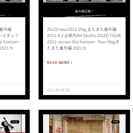
らに番外編
ZIGZO tour2021 Vlog またまた番外編
ツアースタッフ
2021.9.2 @某所RH Studio ZIGZO TOUR
 horizon~
2021~across the horizon~ Tour Vlogま
021.9.
たまた番外編 2021.9.
READ MORE »
2021年9月3日
VLOG
TOUR