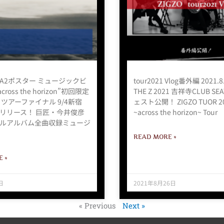
A2ポスター ミュージックビ
tour2021 Vlog番外編 2021.8
cross the horizon”初回限定
THE Z 2021 吉祥寺CLUB SE
ツアーファイナル 9/4新宿
ェスト公開！ ZIGZO TUOR 2
にてリリース！ 巨匠・今井俊彦
~across the horizon~ Tour
ルアルバム全曲収録ミュージ
READ MORE »
 »
日
2021年8月26日
« Previous
Next »