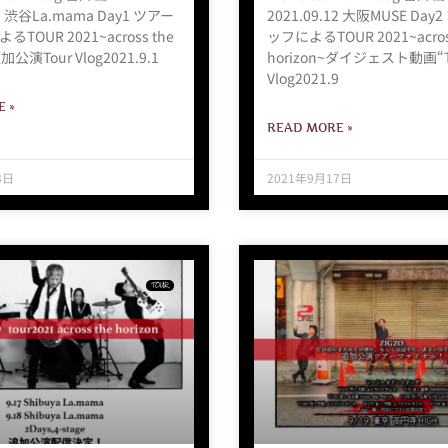
17 渋谷La.mama Day1 ツアー
2021.09.12 大阪MUSE Da
TOUR 2021~across the
ッフによるTOUR 2021~acros
加公演Tour Vlog2021.9.1
horizon~ダイジェスト動画“T
Vlog2021.9
 »
READ MORE »
3日
2021年9月17日
TOUR