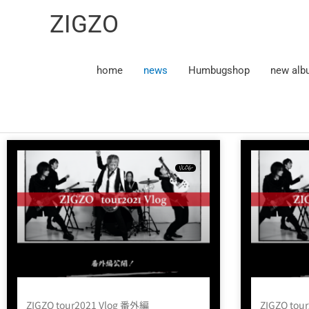
内
ZIGZO
容
を
ス
home
news
Humbugshop
new alb
キ
ッ
プ
VLOG
ZIGZO tour2021 Vlog 番外編
ZIGZO tou