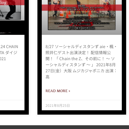
.24 CHAIN
8/27 ソーシャルディスタンず aie・楓・
ATA ダイジ
照井仁ゲスト出演決定！ 配信情報公
021
開！ 「 Chain the Z、その前に！ 〜 ソ
ーシャルディスタンず 〜 」 2021年8月
27日(金）大阪 ムジカジャポニカ 出演：
高
READ MORE »
2021年8月25日