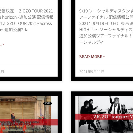
信決定！ ZIGZO TOUR 2021
9/19 ソーシャルディスタン
the horizon~追加公演 配信情報
アーファイナル 配信情報公開！
ZIGZO TOUR 2021~across
2021年9月19日（日）東京 
zon~ 追加公演2da
HIGH「 〜 ソーシャルディ
追加公演ツアーファイナル！ 」
ーシャルディ
 »
READ MORE »
2日
2021年9月11日
TOUR