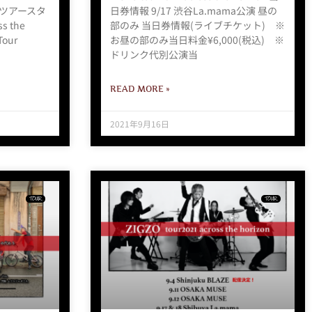
y2 ツアースタ
日券情報 9/17 渋谷La.mama公演 昼の
s the
部のみ 当日券情報(ライブチケット) ※
our
お昼の部のみ当日料金¥6,000(税込) ※
ドリンク代別公演当
READ MORE »
2021年9月16日
TOUR
TOUR