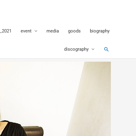
_2021
event
media
goods
biography
検
discography
索