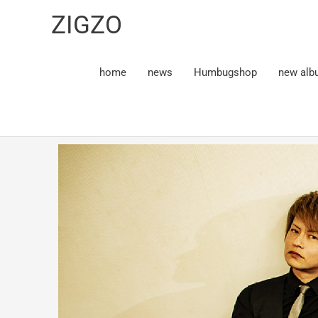
内
ZIGZO
容
を
ス
home
news
Humbugshop
new alb
キ
ッ
プ